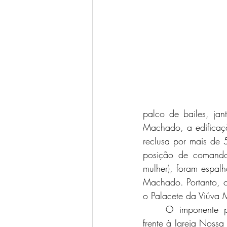
palco de bailes, ja
Machado, a edificaç
reclusa por mais de 5
posição de comando
mulher), foram espal
Machado. Portanto, co
o Palacete da Viúva 
	O imponente palacete localizado em 
frente à Igreja Nossa