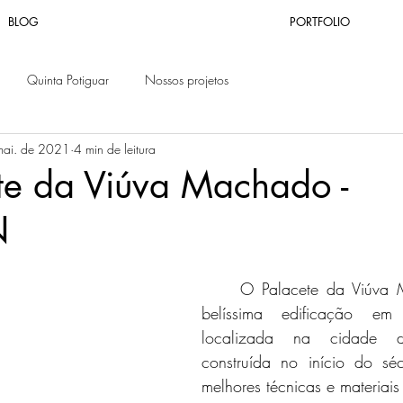
BLOG
PORTFOLIO
Quinta Potiguar
Nossos projetos
mai. de 2021
4 min de leitura
te da Viúva Machado -
N
	O Palacete da Viúva Machado é uma 
belíssima edificação em E
localizada na cidade d
construída no início do sé
melhores técnicas e materiais 