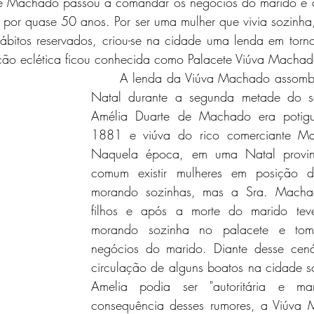
e Machado passou a comandar os negócios do marido e co
a por quase 50 anos. Por ser uma mulher que vivia sozinh
ábitos reservados, criou-se na cidade uma lenda em torn
ação eclética ficou conhecida como Palacete Viúva Machad
	A lenda da Viúva Machado assombrou a cidade de 
Natal durante a segunda metade do s
Amélia Duarte de Machado era potigu
1881 e viúva do rico comerciante Ma
Naquela época, em uma Natal provinc
comum existir mulheres em posição 
morando sozinhas, mas a Sra. Machad
filhos e após a morte do marido teve
morando sozinha no palacete e toma
negócios do marido. Diante desse cenári
circulação de alguns boatos na cidade 
Amelia podia ser "autoritária e ma
consequência desses rumores, a Viúva 