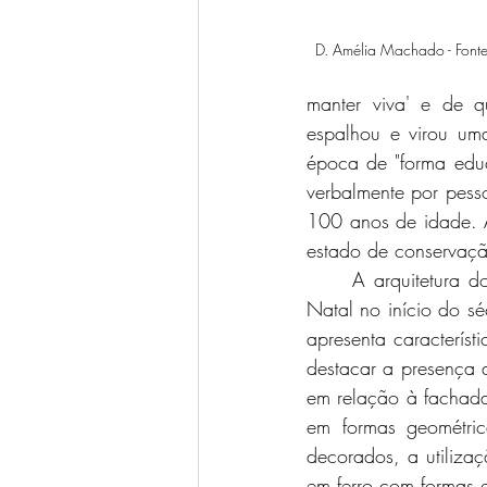
D. Amélia Machado - Fonte
manter viva' e de 
espalhou e virou um
época de "forma educ
verbalmente por pess
100 anos de idade. A
estado de conservaç
	A arquitetura do imponente palacete assobradado é em Estilo Eclético, muito comum em 
Natal no início do séc
apresenta caracterís
destacar a presença d
em relação à fachada 
em formas geométric
decorados, a utilizaç
em ferro com formas 