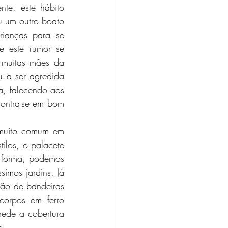
nte, este hábito 
u um outro boato 
ianças para se 
 este rumor se 
muitas mães da 
 a ser agredida 
, falecendo aos 
ontra-se em bom 
ilos, o palacete 
 forma, podemos 
imos jardins. Já 
ção de bandeiras 
orpos em ferro 
rede a cobertura 
o.