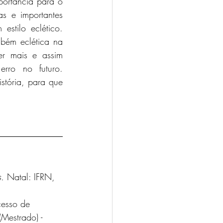
s e importantes 
estilo eclético. 
bém eclética na 
r mais e assim 
valorizar este exemplar natalense para que não cometamos o mesmo erro no futuro. 
stória, para que 
s.
 Natal: IFRN, 
cesso de 
Mestrado) - 