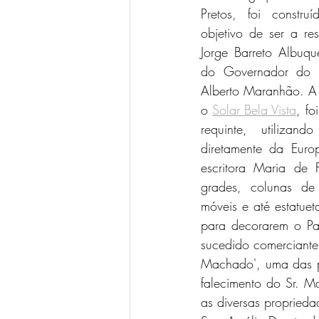
Pretos, foi const
objetivo de ser a re
Jorge Barreto Albuq
do Governador do R
Alberto Maranhão. A 
o 
Solar Bela Vista
, fo
requinte, utilizand
diretamente da Euro
escritora Maria de 
grades, colunas de f
móveis e até estatue
para decorarem o Pa
sucedido comerciant
Machado', uma das pr
falecimento do Sr. 
as diversas proprieda