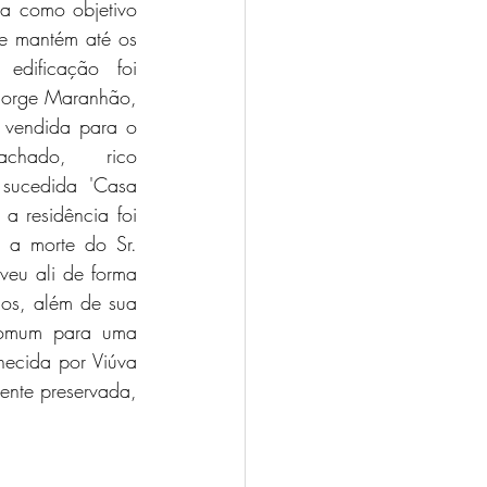
a como objetivo 
e mantém até os 
edificação foi 
Jorge Maranhão, 
 vendida para o 
chado, rico 
sucedida 'Casa 
 residência foi 
 a morte do Sr. 
eu ali de forma 
ios, além de sua 
omum para uma 
ecida por Viúva 
ente preservada, 