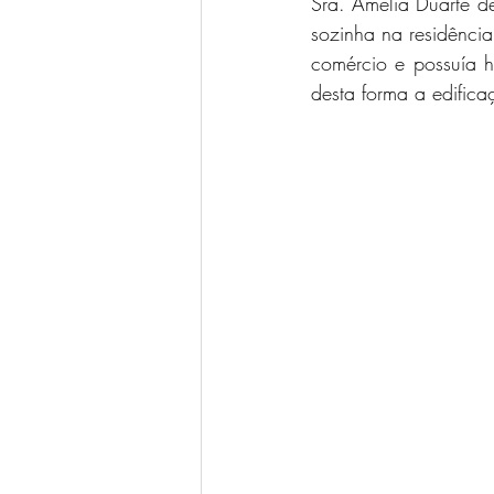
Sra. Amélia Duarte d
sozinha na residênci
comércio e possuía h
desta forma a edific