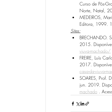
Curso de Pós-Gr
Norte, Natal, 2
MEDEIROS, Maria
Editora, 1999. 
Sites:
BRECHANDO. Sab
2015. Disponíve
viuva-machado/
FREIRE, Luís Car
2017. Disponíve
casa-da-viuva-ma
SOARES, Prof. D
jun. 2019. Dispo
machado
 . Ace