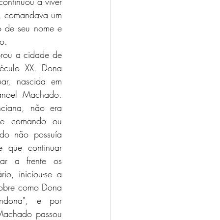
ntinuou a viver 
a, comandava um 
o de seu nome e 
o. 
éculo XX. Dona 
ar, nascida em 
noel Machado. 
iana, não era 
de comando ou 
o não possuía 
 que continuar 
r a frente os 
o, iniciou-se a 
sobre como Dona 
ndona", e por 
Machado passou 