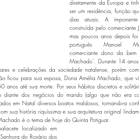
diretamente da Europa e tinh
ser um residência, função qu
dias atuais. A imponente 
construída pelo comerciante 
mas poucos anos depois foi
português Manoel Ma
comerciante dono da bem 
Machado'. Durante 14 anos a
ntares e celebrações da sociedade natalense, porém com
ão ficou para sua esposa, Dona Amélia Machado, que viv
0 anos até sua morte. Por seus hábitos discretos e solitár
 diante dos negócios do marido (algo que não era c
hados em Natal diversos boatos maldosos, tornando-a conh
m sua história riquíssima e sua arquitetura original lindam
Machado é o tema de hoje do Quinta Potiguar. 
 Senhora do Rosário dos 