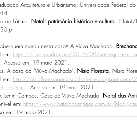
aduação Arquitetura e Urbanismo, Universidade Federal do
014.
 de Fátima. 
Natal: patrimônio histórico e cultural
. Natal/
133 p
e quem morou nesta casa? A Viúva Machado. 
Brechan
l em: 
https://brechando.com/2015/09/sabe-quem-morou-
 . Acesso em: 19 maio 2021.
los. A casa da "Viúva Machado". 
Nísia Floresta
, Nísia Flor
l em: 
http://nisiaflorestaporluiscarlosfreire.blogspot.co
chado.html
 . Acesso em: 19 maio 2021.
r. Lenin Campos. Casa da Viúva Machado. 
Natal das Ant
nível em: 
https://www.nataldasantigas.com.br/blog/casa
sso em: 19 maio 2021.