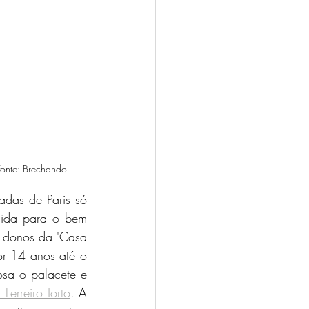
Fonte: Brechando
das de Paris só 
ida para o bem 
donos da 'Casa 
r 14 anos até o 
a o palacete e 
 Ferreiro Torto
. A 