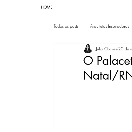
HOME
Todos os posts
Arquitetas Inspiradoras
Júlia Chaves
20 de 
O Palace
Natal/R