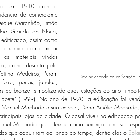
ruído em 1910 com o 
sidência do comerciante 
uerque Maranhão, irmão 
io Grande do Norte, 
edificação, assim como 
i construída com o maior 
o os materiais vindos 
pa, como descrito pela 
Fátima Medeiros, "eram 
Detalhe entrada da edificação - 
erro, portas, janelas, 
tas de bronze, simbolizando duas estações do ano, importa
lacete" (1999). No ano de 1920, a edificação foi vend
e Manuel Machado e sua esposa, Dona Amélia Machado, 
incipais lojas da cidade. O casal viveu na edificação po
Manuel Machado que  deixou como herança para sua espos
des que adquiriram ao longo do tempo, dentre elas o 
Solar