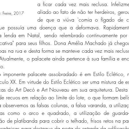
a ficar cada vez mais reclusa. Infelizme
aliado ao fato de não ter herdeiros, gero
: Freire, 2017
de que a viúva 'comia o fígado de cr
que possuía uma doença que a deformava. Rapidamente
a lenda em Natal, sendo relembrado continuamente por 
ativa" para seus filhos. Dona Amélia Machado já chegou
oas na rua e desta forma se manteve cada vez mais reclusa
tualmente, o palacete ainda pertence à sua família e enc
ão.
ulo XX. Em virtude do Estilo Eclético ser uma mistura de est
ticas do Art Decó e Art Nouveau em sua arquitetura. Desta
e recuos em relação ao limite do lote, o que formam belíss
observemos as falsas colunas, a falsa varanda, a utiliza
as como o arco e quadrado, a utilização de guarda-c
ão de platibanda para cobrir o telhado, frisos retos na pa
orgânicas para destaque da porta de entrada da edificaçã