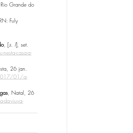
 Rio Grande do 
RN: Fuly 
do
, [
s. l
], set. 
nesta-casa-a-
esta, 26 jan. 
m/2017/01/a-
igas
, Natal, 26 
-da-viuva-