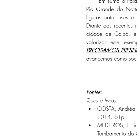
	Em suma o Palacete da Viúva Machado é uma edificação de extrema importância para o 
Rio Grande do Norte 
figuras natalenses e 
Diante das recentes 
cidade de Caicó, é
PRECISAMOS PRESE
avancemos como soc
Fontes:
Teses e livros:
COSTA, Andréa.
2014. 61p.
MEDEIROS, Elain
Tombamento do Ce