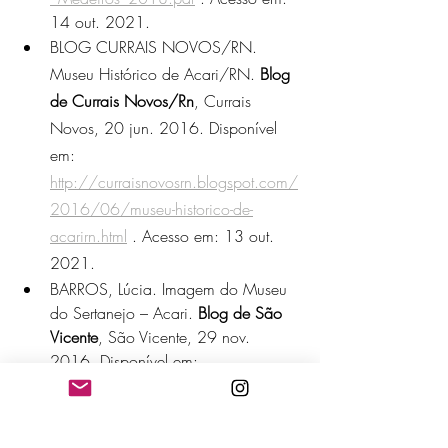
14 out. 2021.
BLOG CURRAIS NOVOS/RN. 
Museu Histórico de Acari/RN. 
Blog 
de Currais Novos/Rn
, Currais 
Novos, 20 jun. 2016. Disponível 
em: 
http://curraisnovosrn.blogspot.com/
2016/06/museu-historico-de-
acarirn.html
 . Acesso em: 13 out. 
2021.
BARROS, Lúcia. Imagem do Museu 
do Sertanejo – Acari. 
Blog de São 
Vicente
, São Vicente, 29 nov. 
2016. Disponível em: 
http://blogdesaovicente.com.br/ima
gem-do-museu-do-sertanejo-acari-por-
lucia-barros/
 . Acesso em: 13 out. 