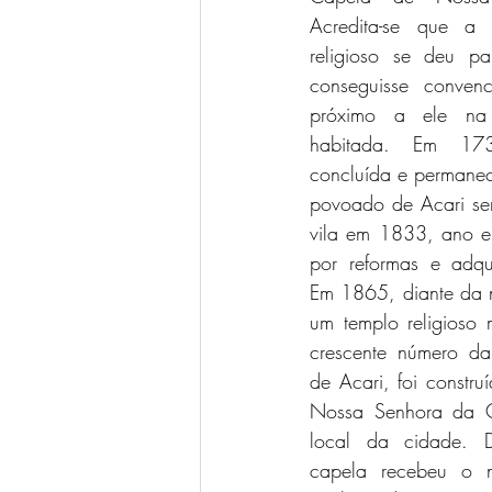
Acredita-se que a 
religioso se deu pa
conseguisse conven
próximo a ele na 
habitada. Em 173
concluída e permanec
povoado de Acari ser
vila em 1833, ano e
por reformas e adquir
Em 1865, diante da n
um templo religioso
crescente número d
de Acari, foi constru
Nossa Senhora da G
local da cidade. D
capela recebeu o n