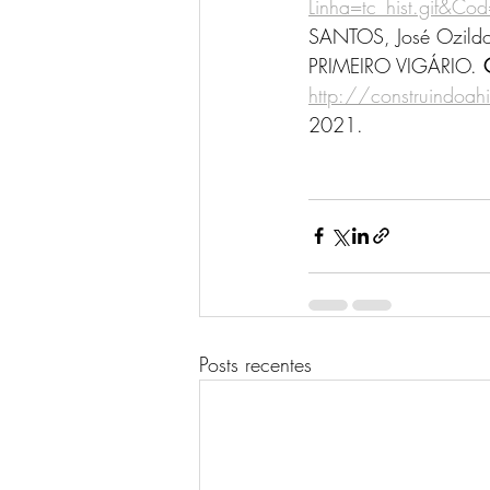
Linha=tc_hist.gif&C
SANTOS, José Ozil
PRIMEIRO VIGÁRIO. 
http://construindoah
2021.
Posts recentes