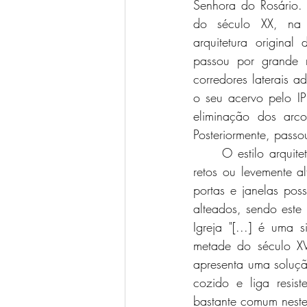
Senhora do Rosário.
do século XX, na t
arquitetura original 
passou por grande r
corredores laterais 
o seu acervo pelo I
eliminação dos arco
Posteriormente, pass
	O estilo arquitetônico colonial fica evidente na fachada principal, pois esta possui traços 
retos ou levemente a
portas e janelas pos
alteados, sendo este
Igreja "[...] é uma
metade do século XV
apresenta uma solução
cozido e liga resis
bastante comum neste 