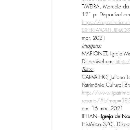
TAVEIRA, Marcelo da S
121 p. Disponível em
https://repositor
OFERTA%20TUR%C3%
mar. 2021
Imagens:
MAPIONET. Igreja Ma
Disponível em: 
https
Sites:
CARVALHO, Juliano Lo
Patrimônio Cultural Br
http://www.ipatrimoni
rosario/#!/map=3
em: 16 mar. 2021 
IPHAN. 
Igreja de No
Histórico 370). Dispo