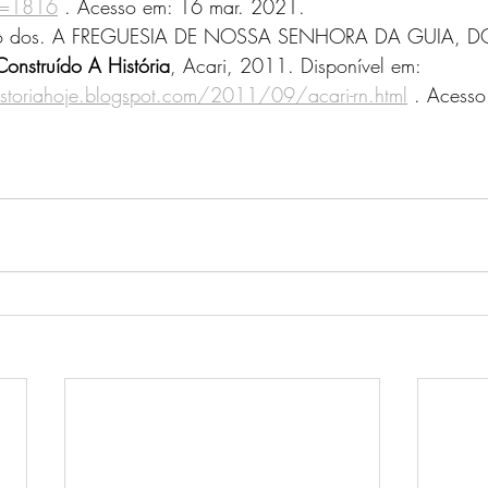
od=1816
 . Acesso em: 16 mar. 2021.
do dos. A FREGUESIA DE NOSSA SENHORA DA GUIA, DO
Construído A História
, Acari, 2011. Disponível em: 
istoriahoje.blogspot.com/2011/09/acari-rn.html
 . Acesso