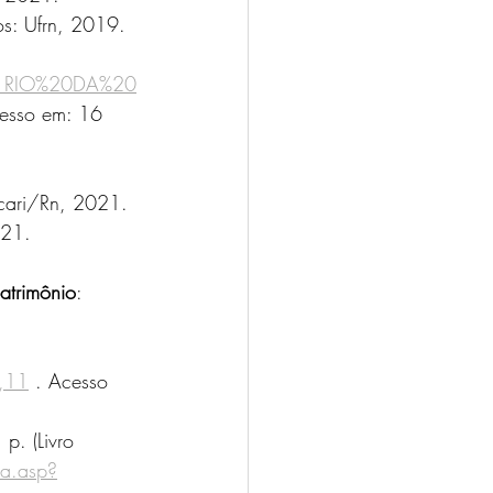
os: Ufrn, 2019. 
%81RIO%20DA%20
cesso em: 16 
cari/Rn, 2021. 
021.
patrimônio
: 
,11
 . Acesso 
p. (Livro 
ta.asp?