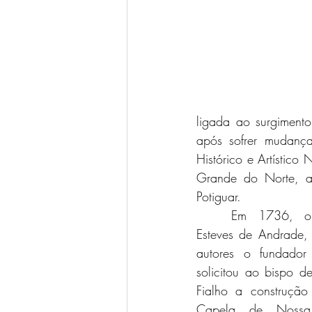
ligada ao surgimen
após sofrer mudança
Histórico e Artístico
Grande do Norte, a
Potiguar.  
	Em 1736, o sargento-mor Manuel 
Esteves de Andrade, 
autores o fundador
solicitou ao bispo 
Fialho a construçã
Capela de Nossa