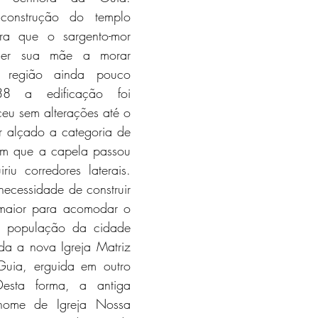
construção do templo 
ra que o sargento-mor 
cer sua mãe a morar 
região ainda pouco 
8 a edificação foi 
eu sem alterações até o 
 alçado a categoria de 
m que a capela passou 
iu corredores laterais. 
ecessidade de construir 
 maior para acomodar o 
a população da cidade 
ída a nova Igreja Matriz 
uia, erguida em outro 
esta forma, a antiga 
ome de Igreja Nossa 