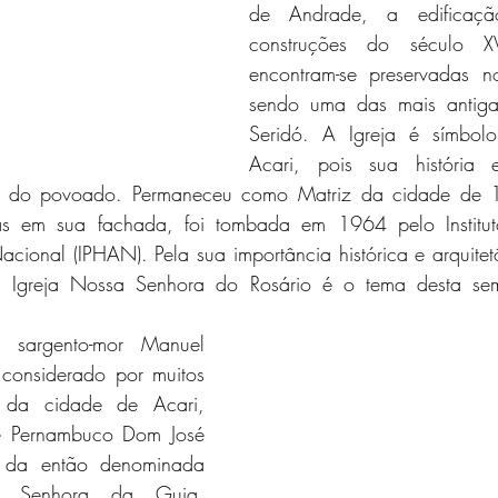
de Andrade, a edificaç
construções do século XV
encontram-se preservadas n
sendo uma das mais antiga
Seridó. A Igreja é símbol
Acari, pois sua história e
to do povoado. Permaneceu como Matriz da cidade de
s em sua fachada, foi tombada em 1964 pelo Instituto
 Nacional (IPHAN). Pela sua importância histórica e arquitet
 Igreja Nossa Senhora do Rosário é o tema desta se
considerado por muitos 
 da cidade de Acari, 
de Pernambuco Dom José 
o da então denominada 
 Senhora da Guia. 