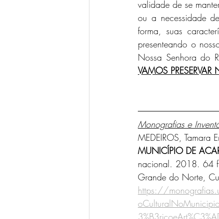
validade de se manter
ou a necessidade de
forma, suas caracter
presenteando o nosso
VAMOS PRESERVAR 
Monografias e Inventá
MEDEIROS, Tamara Emí
MUNICÍPIO DE ACAR
nacional. 2018. 64 f
Grande do Norte, Cur
https://monografias
oCulturalNoMunicipi
3%B3ricoeArt%C3%AD