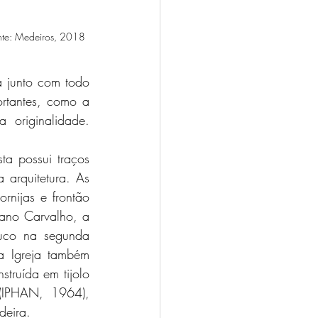
onte: Medeiros, 2018
 junto com todo 
tantes, como a 
 originalidade. 
arquitetura. As 
nijas e frontão 
ano Carvalho, a 
uco na segunda 
a Igreja também 
truída em tijolo 
(IPHAN, 1964), 
deira. 