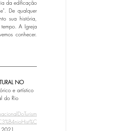
ia da edificação 
e". De qualquer 
o sua história, 
tempo. A Igreja 
Nossa Senhora do Rosário é um patrimônio potiguar importantíssimo, que devemos conhecer. 
TURAL NO 
rico e artístico 
l do Rio 
acionalDoTurism
%C3%B4nioHist%C
. 2021.