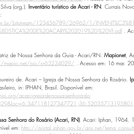
ilva (org.). 
Inventário turístico de Acari - RN
. Currais Nov
: 
io.ufrn.br/bitstream/123456789/26962/1/INVENT%C3
8DSTICA%20DE%20ACARI%202019%20-%20VF.pdf
 . A
triz de Nossa Senhora da Guia - Acari/RN. 
Mapionet
, A
://mapio.net/pic/p-63234029/
 . Acesso em: 16 mar. 2
ureiro de. Acari – Igreja de Nossa Senhora do Rosário. 
I
asileiro, in: IPHAN, Brasil. Disponível em: 
o.org/acari-igreja-de-nossa-senhora-do-
8329&loc=-6.347118127347721,-36.52035713195801
ssa Senhora do Rosário (Acari, RN)
. Acari: Iphan, 1964. 1 
nível em: 
http://portal.iphan.gov.br/ans.net/tema_consul