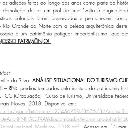
 as adições feitas ao longo dos anos como parte da histór
 demolição destas em prol de uma "volta à originalidad
ísticas coloniais foram preservadas e permanecem contant
 Rio Grande do Norte com a beleza arquitetônica deste 
NOSSO PATRIMÔNIO! 
rios:
lia da Silva. 
ANÁLISE SITUACIONAL DO TURISMO CUL
I – RN:
: prédios tombados pelo instituto do patrimônio histó
. TCC (Graduação) - Curso de Turismo, Universidade Federa
rais Novos, 2018. Disponível em: 
.ufrn.br/jspui/bitstream/123456789/8636/3/AnaliseSitu
oDeAcariRNPr%C3%A9diosTombadosPeloInstitutodoPatrim
sticoNacional_Medeiros_2018.pdf
 . Acesso em: 16 mar