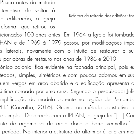
 Pouco antes da metade 
entativa de voltar à 
Reforma de retirada das adições - F
da edificação, a igreja 
eforma, que retirou os 
adicionados 100 anos antes. Em 1964 a Igreja foi tombada
PHAN e de 1969 à 1979 passou por modificações impor
s laterais, novamente com o intuito de restaurar a sua
ou por obras de restauro nos anos de 1986 e 2010. 
lteados, simples, simétricos e com poucos adornos em sua 
suem vergas em arco abatido e a edificação apresenta cor
 último coroado por uma cruz. Segundo o pesquisador Juli
 simplificação do modelo corrente na região de Pernamb
III." (Carvalho, 2016). Quanto ao método construtivo, 
 simples. De acordo com o IPHAN, a Igreja foi "[...] Cons
tente de argamassa de areia doce e barro vermelho." 
período. No interior a estrutura do altar-mor é feita em ma