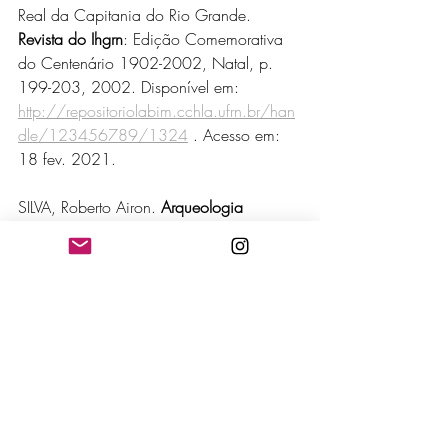
Real da Capitania do Rio Grande. 
Revista do Ihgrn
: Edição Comemorativa 
do Centenário 1902-2002, Natal, p. 
199-203, 2002. Disponível em: 
http://repositoriolabim.cchla.ufrn.br/han
dle/123456789/1324
 . Acesso em: 
18 fev. 2021.
SILVA, Roberto Airon. 
Arqueologia 
histórica e urbana:
 intervenções na casa 
do padre João Maria no bairro da 
Cidade Alta; Natal/RN. Especiaria: 
Cadernos de Ciências Humanas, [S.L.], 
v. 18, n. 33, p. 199-230, 9 dez. 
2019. Universidade Estadual de Santa 
Cruz. 
http://dx.doi.org/10.36113/especiaria
.v18i33.2565
 . Disponível em: 
https://periodicos.uesc.br/index.php/es